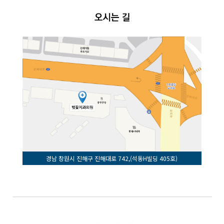
경남 창원시 진해구 진해대로 742,(석동H빌딩 405호)