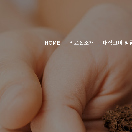
HOME
의료진소개
매직코어 임